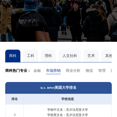
商科
工科
理科
人文社科
艺术
其他
商科热门专业：
金融
市场营销
商业分析
物流
管理
国
u.s. news美国大学排名
排名
学校信息
学校中文名：宾夕法尼亚大学
3
学校英文名：宾夕法尼亚大学